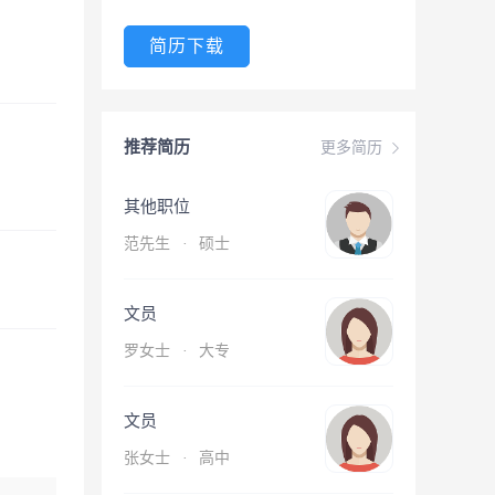
简历下载
推荐简历
更多简历
其他职位
范先生
·
硕士
文员
罗女士
·
大专
文员
张女士
·
高中