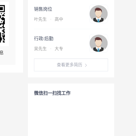
销售岗位
叶先生
·
高中
行政/后勤
吴先生
·
大专
息
查看更多简历
微信扫一扫找工作