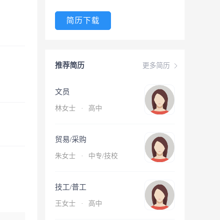
简历下载
推荐简历
更多简历
文员
林女士
·
高中
贸易/采购
朱女士
·
中专/技校
技工/普工
王女士
·
高中