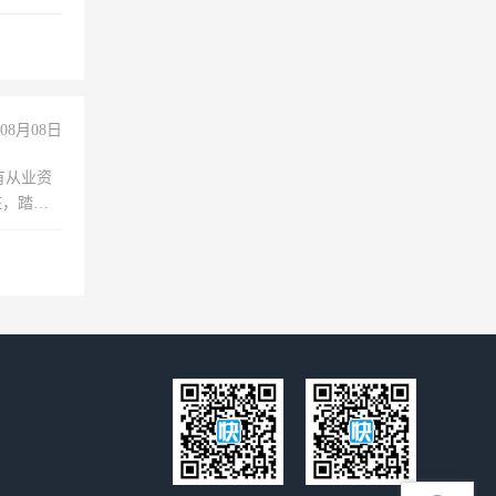
08月08日
有从业资
脏，踏
不干