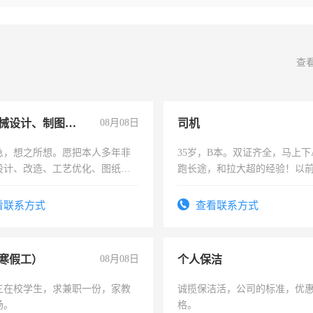
查
兼职机械设计、制图、设备改造
08月08日
司机
急，想之所想。愿把本人多年非
35岁，B本。双证齐全，马上下
设计、改造、工艺优化、图纸制
跑长途，和拉大超的经验！以
解的经验与您分享。 真诚合作，
六，渣土车
识之士，共享未来。
看联系方式
查看联系方式
寒假工）
08月08日
个人保洁
三在校学生，求兼职一份，家教
诚揽保洁活，公司的标准，优
场。
格。