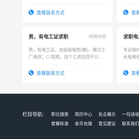
查看联系方式
查
男，有电工证求职
08月08日
求职电
男，有电工证，会组装电柜(箱)，做过工
专业维
厂维修；C1驾照，找个工资在四千以
水电维
上，枣强县以外需要有住宿，保险勿扰
电话
查看联系方式
查
栏目导航:
职位搜索
简历中心
名企展示
一句话
套餐标准
金币充值
意见建议
联系我