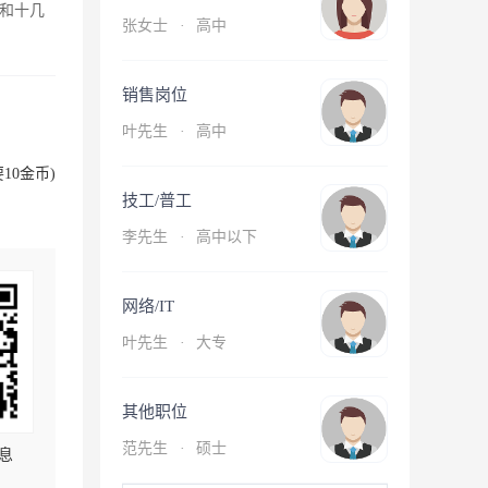
和十几
张女士
·
高中
销售岗位
叶先生
·
高中
10金币)
技工/普工
李先生
·
高中以下
网络/IT
叶先生
·
大专
其他职位
范先生
·
硕士
息