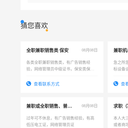
猜您喜欢
全职兼职销售类 保安
08月08日
各类全职兼职销售类，有广告销售经
急之所
验，网络管理员中级证书，保安类保安
标设备
队长，形象岗或幼儿园保安，维修水电
作和分
有高低压电工证和十几年工作经验
结识有
查看联系方式
查
兼职或全职销售、普工、维修
08月08日
求职（
过年可不休息，有广告销售经验，有高
本人大
低压电工证，网络管理员证
或者商