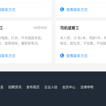
看联系方式
查看联系方式
工
08月08日
司机或普工
修电路，灯具，开关插座安装，
本人男，28.有c本，驾龄5年，
修，故障排除，兼职和零活。
格证，能吃苦，不怕累，不怕
实，需求稳定工作一份，保险
看联系方式
查看联系方式
信息
招聘资讯
发布简历
企业入驻
会员中心
法律申明
们