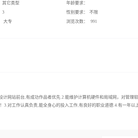
：
其它类型
年龄要求：
：
3
性别要求：
不限
：
大专
浏览次数：
991
设计网站前台,有成功作品者优先.2.能维护计算机硬件和局域网，对管理
3.对工作认真负责,能全身心的投入工作,有良好的职业道德.4.有一年以