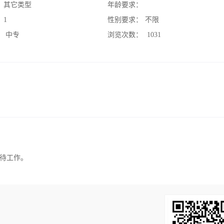
：
其它类型
年龄要求：
：
1
性别要求：
不限
：
中专
浏览次数：
1031
待工作。